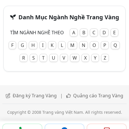
Danh Mục Ngành Nghề Trang Vàng
TÌM NGÀNH NGHỀ THEO
A
B
C
D
E
F
G
H
I
K
L
M
N
O
P
Q
R
S
T
U
V
W
X
Y
Z
Đăng ký Trang Vàng
|
Quảng cáo Trang Vàng
Copyright © 2008 Trang vàng Việt Nam. All rights reserved.