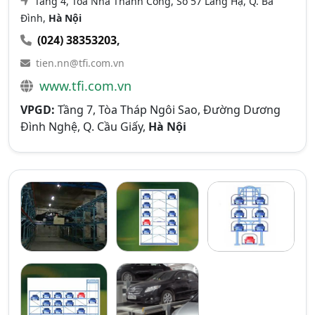
Tầng 4, Tòa Nhà Thành Công, Số 57 Láng Hạ, Q. Ba
Đình,
Hà Nội
(024) 38353203
,
tien.nn@tfi.com.vn
www.tfi.com.vn
VPGD:
Tầng 7, Tòa Tháp Ngôi Sao, Đường Dương
Đình Nghệ, Q. Cầu Giấy,
Hà Nội