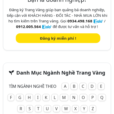
Đăng ký Trang Vàng giúp bạn quảng bá doanh nghiệp,
tiếp cận với KHÁCH HÀNG - ĐỐI TÁC - NHÀ MUA LỚN khi
họ tìm kiếm trên Trang vàng. Gọi
0934.498.168
/
0912.005.564
để được tư vấn và hỗ trợ !
Đăng ký miễn phí !
Danh Mục Ngành Nghề Trang Vàng
TÌM NGÀNH NGHỀ THEO
A
B
C
D
E
F
G
H
I
K
L
M
N
O
P
Q
R
S
T
U
V
W
X
Y
Z