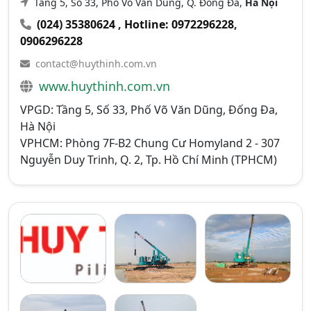
Tầng 5, Số 33, Phố Võ Văn Dũng, Q. Đống Đa,
Hà Nội
(024) 35380624
,
Hotline: 0972296228
,
0906296228
contact@huythinh.com.vn
www.huythinh.com.vn
VPGD: Tầng 5, Số 33, Phố Võ Văn Dũng, Đống Đa,
Hà Nội
VPHCM: Phòng 7F-B2 Chung Cư Homyland 2 - 307
Nguyễn Duy Trinh, Q. 2, Tp. Hồ Chí Minh (TPHCM)