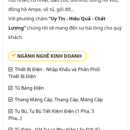
nút nhấn, co nhiệt, đầu cos, domino, đồng hồ volt,
đồng hồ Ampe, vỏ tủ, gối đỡ,..
Với phương châm
“Uy Tín - Hiệu Quả - Chất
Lượng”
chúng tôi sẽ mang đến sự hài lòng cho quý
khách.
NGÀNH NGHỀ KINH DOANH
Thiết Bị Điện - Nhập Khẩu và Phân Phối
Thiết Bị Điện
Tủ Bảng Điện
Thang Máng Cáp, Thang Cáp, Máng Cáp
Tụ Bù, Tụ Bù Tiết Kiệm Điện (1 Pha, 3
Pha,..)
Tủ Điện - Vật Tư và Phụ Kiện Lắp Đặt Tủ