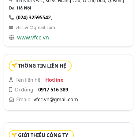
Tòa Nhà VFCC, Số 34 Hoàng Cầu, Ô Chợ Dừa, Q. Đống
Đa,
Hà Nội
(024) 32595542
,
vfcc.vn@gmail.com
www.vfcc.vn
THÔNG TIN LIÊN HỆ
Tên liên hệ:
Hotline
Di động:
0917 516 389
Email:
vfcc.vn@gmail.com
GIỚI THIỆU CÔNG TY