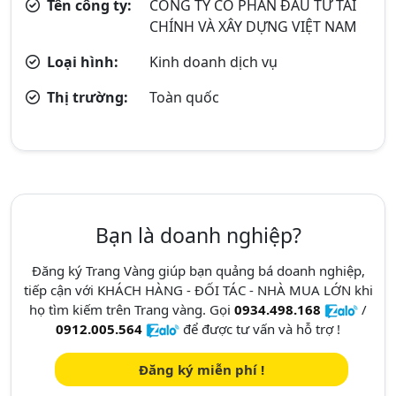
Tên công ty:
CÔNG TY CỔ PHẦN ĐẦU TƯ TÀI
CHÍNH VÀ XÂY DỰNG VIỆT NAM
Loại hình:
Kinh doanh dịch vụ
Thị trường:
Toàn quốc
Bạn là doanh nghiệp?
Đăng ký Trang Vàng giúp bạn quảng bá doanh nghiệp,
tiếp cận với KHÁCH HÀNG - ĐỐI TÁC - NHÀ MUA LỚN khi
họ tìm kiếm trên Trang vàng. Gọi
0934.498.168
/
0912.005.564
để được tư vấn và hỗ trợ !
Đăng ký miễn phí !