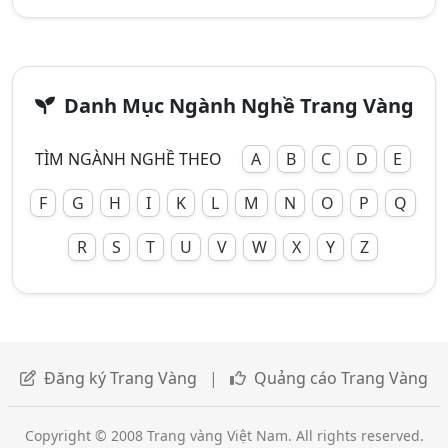
Danh Mục Ngành Nghề Trang Vàng
TÌM NGÀNH NGHỀ THEO
A
B
C
D
E
F
G
H
I
K
L
M
N
O
P
Q
R
S
T
U
V
W
X
Y
Z
Đăng ký Trang Vàng
|
Quảng cáo Trang Vàng
Copyright © 2008 Trang vàng Việt Nam. All rights reserved.