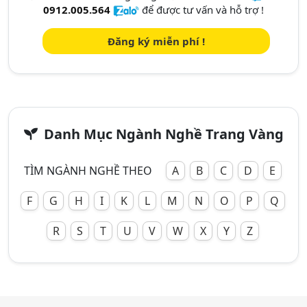
0912.005.564
để được tư vấn và hỗ trợ !
Đăng ký miễn phí !
Danh Mục Ngành Nghề Trang Vàng
TÌM NGÀNH NGHỀ THEO
A
B
C
D
E
F
G
H
I
K
L
M
N
O
P
Q
R
S
T
U
V
W
X
Y
Z