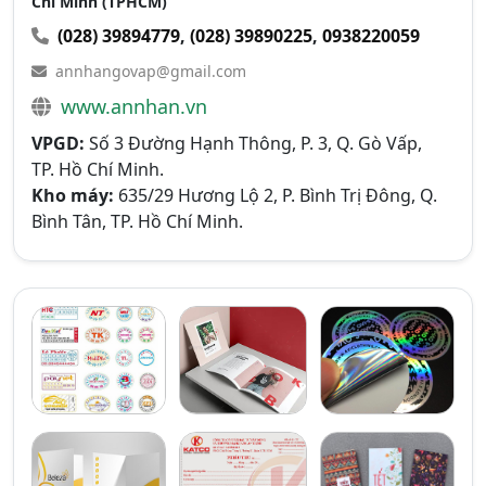
Chí Minh (TPHCM)
(028) 39894779
,
(028) 39890225
,
0938220059
annhangovap@gmail.com
www.annhan.vn
VPGD:
Số 3 Đường Hạnh Thông, P. 3, Q. Gò Vấp,
TP. Hồ Chí Minh.
Kho máy:
635/29 Hương Lộ 2, P. Bình Trị Đông, Q.
Bình Tân, TP. Hồ Chí Minh.