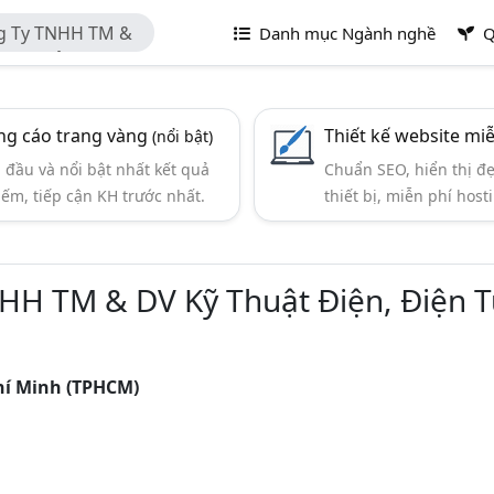
ng Ty TNHH TM &
Danh mục Ngành nghề
Q
Hàng Hải
g cáo trang vàng
Thiết kế website mi
(nổi bật)
đầu và nổi bật nhất kết quả
Chuẩn SEO, hiển thị đ
iếm, tiếp cận KH trước nhất.
thiết bị, miễn phí hosti
NHH TM & DV Kỹ Thuật Điện, Điện 
hí Minh (TPHCM)