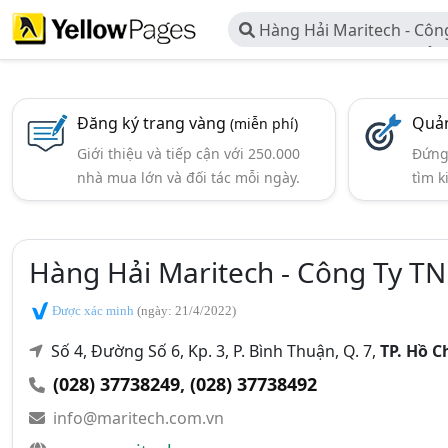
Hàng Hải Maritech - Cô
DV Kỹ Thuật Điện, Điện Tử 
Đăng ký trang vàng
Quản
(miễn phí)
Giới thiệu và tiếp cận với 250.000
Đứng 
nhà mua lớn và đối tác mỗi ngày.
tìm k
Hàng Hải Maritech - Công Ty T
Được xác minh
(ngày: 21/4/2022)
Số 4, Đường Số 6, Kp. 3, P. Bình Thuận, Q. 7,
TP. Hồ C
(028) 37738249
,
(028) 37738492
info@maritech.com.vn