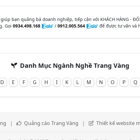
 giúp bạn quảng bá doanh nghiệp, tiếp cận với KHÁCH HÀNG - ĐỐ
g. Gọi
0934.498.168
/
0912.005.564
để được tư vấn và h
Danh Mục Ngành Nghề Trang Vàng
D
E
F
G
H
I
K
L
M
N
O
P
Q
àng
|
Quảng cáo Trang Vàng
|
Thiết kế website m