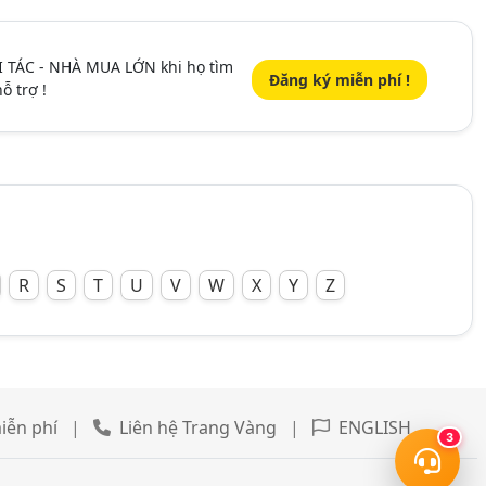
I TÁC - NHÀ MUA LỚN khi họ tìm
Đăng ký miễn phí !
ỗ trợ !
R
S
T
U
V
W
X
Y
Z
iễn phí
|
Liên hệ Trang Vàng
|
ENGLISH
3