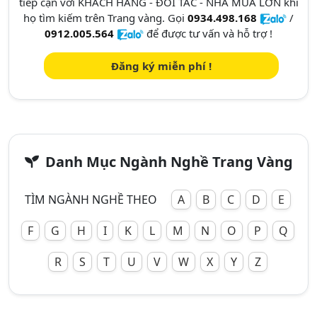
tiếp cận với KHÁCH HÀNG - ĐỐI TÁC - NHÀ MUA LỚN khi
họ tìm kiếm trên Trang vàng. Gọi
0934.498.168
/
0912.005.564
để được tư vấn và hỗ trợ !
Đăng ký miễn phí !
Danh Mục Ngành Nghề Trang Vàng
TÌM NGÀNH NGHỀ THEO
A
B
C
D
E
F
G
H
I
K
L
M
N
O
P
Q
R
S
T
U
V
W
X
Y
Z