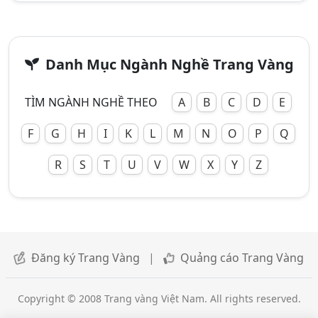
Danh Mục Ngành Nghề Trang Vàng
TÌM NGÀNH NGHỀ THEO
A
B
C
D
E
F
G
H
I
K
L
M
N
O
P
Q
R
S
T
U
V
W
X
Y
Z
Đăng ký Trang Vàng
|
Quảng cáo Trang Vàng
Copyright © 2008 Trang vàng Việt Nam. All rights reserved.