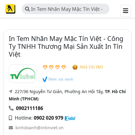
In Tem Nhãn May Mặc Tín Việt -
Công Ty TNHH Thương Mại Sản
Xuất In Tín Việt
In Tem Nhãn May Mặc Tín Việt - Công
Ty TNHH Thương Mại Sản Xuất In Tín
Việt
NHÀ TÀI TRỢ
Được xác minh
227/36 Nguyễn Tư Giản, Phường An Hội Tây,
TP. Hồ Chí
Minh (TPHCM)
0902111186
Hotline:
0902 020 979
kinhdoanh@intinviet.vn