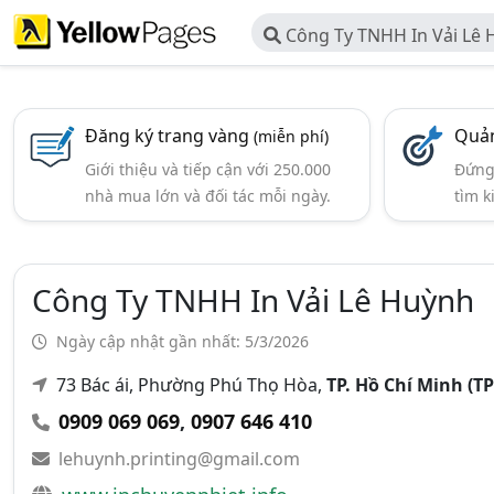
Công Ty TNHH In Vải Lê
Đăng ký trang vàng
Quản
(miễn phí)
Giới thiệu và tiếp cận với 250.000
Đứng 
nhà mua lớn và đối tác mỗi ngày.
tìm k
Công Ty TNHH In Vải Lê Huỳnh
Ngày cập nhật gần nhất: 5/3/2026
73 Bác ái, Phường Phú Thọ Hòa,
TP. Hồ Chí Minh (T
0909 069 069
,
0907 646 410
lehuynh.printing@gmail.com