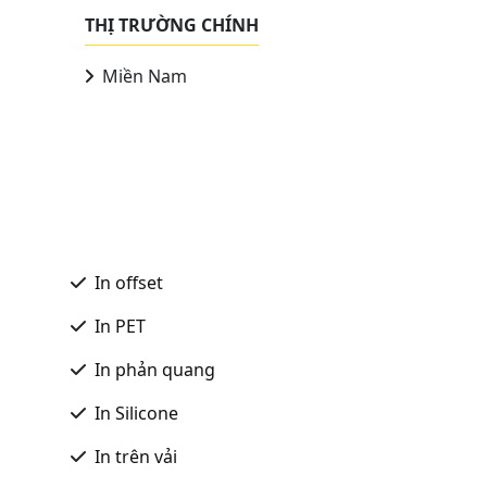
THỊ TRƯỜNG CHÍNH
Miền Nam
In offset
In PET
In phản quang
In Silicone
In trên vải