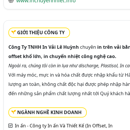
www.inchuyennhiet.info
GIỚI THIỆU CÔNG TY
Công Ty TNHH In Vải Lê Huỳnh
chuyên
in trên vải bằ
offset khổ lớn, in chuyển nhiệt công nghệ cao.
Ngoài ra, chúng tôi còn in lụa như discharge, Plastisol, In ca
Với máy móc, mực in và hóa chất được nhập khẩu từ H
lượng an toàn, không chất độc hại được phép nhập hàn
đến những sản phẩm chất lượng nhất tới Quý khách h
NGÀNH NGHỀ KINH DOANH
In ấn - Công ty In ấn Và Thiết Kế (In Offset, In