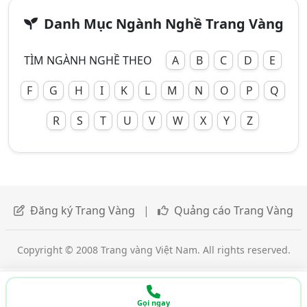
Danh Mục Ngành Nghề Trang Vàng
TÌM NGÀNH NGHỀ THEO
A
B
C
D
E
F
G
H
I
K
L
M
N
O
P
Q
R
S
T
U
V
W
X
Y
Z
Đăng ký Trang Vàng
|
Quảng cáo Trang Vàng
Copyright © 2008 Trang vàng Việt Nam. All rights reserved.
Gọi ngay