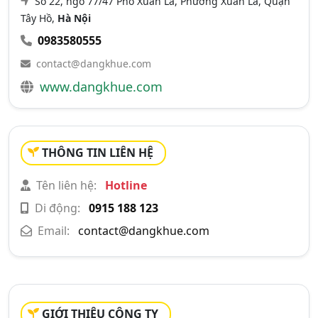
Số 22, ngõ 77/47 Phố Xuân La, Phường Xuân La, Quận
Tây Hồ,
Hà Nội
0983580555
contact@dangkhue.com
www.dangkhue.com
THÔNG TIN LIÊN HỆ
Tên liên hệ:
Hotline
Di động:
0915 188 123
Email:
contact@dangkhue.com
GIỚI THIỆU CÔNG TY