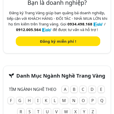
Bạn là doanh nghiệp?
Đăng ký Trang Vàng giúp bạn quảng bá doanh nghiệp,
tiếp cận với KHÁCH HÀNG - ĐỐI TÁC - NHÀ MUA LỚN khi
họ tìm kiếm trên Trang vàng. Gọi
0934.498.168
/
0912.005.564
để được tư vấn và hỗ trợ !
Đăng ký miễn phí !
Danh Mục Ngành Nghề Trang Vàng
TÌM NGÀNH NGHỀ THEO
A
B
C
D
E
F
G
H
I
K
L
M
N
O
P
Q
R
S
T
U
V
W
X
Y
Z