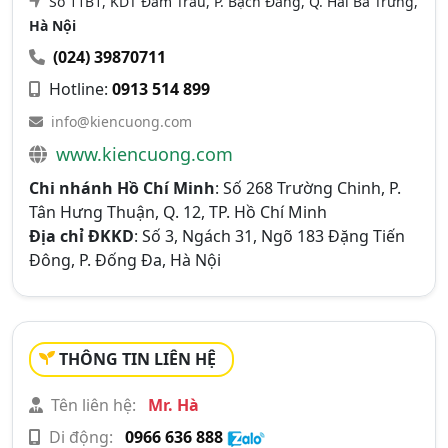
Số 11B1, KDT Đầm Trấu, P. Bạch Đằng, Q. Hai Bà Trưng,
Hà Nội
(024) 39870711
Hotline:
0913 514 899
info@kiencuong.com
www.kiencuong.com
Chi nhánh Hồ Chí Minh
: Số 268 Trường Chinh, P.
Tân Hưng Thuận, Q. 12, TP. Hồ Chí Minh
Địa chỉ ĐKKD
: Số 3, Ngách 31, Ngõ 183 Đặng Tiến
Đông, P. Đống Đa, Hà Nội
THÔNG TIN LIÊN HỆ
Tên liên hệ:
Mr. Hà
Di động:
0966 636 888