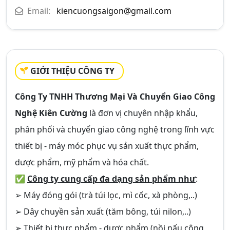
Email:
kiencuongsaigon@gmail.com
GIỚI THIỆU CÔNG TY
Công Ty TNHH Thương Mại Và Chuyển Giao Công
Nghệ Kiên Cường
là đơn vị chuyên nhập khẩu,
phân phối và chuyển giao công nghệ trong lĩnh vực
thiết bị - máy móc phục vụ sản xuất thực phẩm,
dược phẩm, mỹ phẩm và hóa chất.
✅
Công ty cung cấp đa dạng sản phẩm như
:
➢ Máy đóng gói (trà túi lọc, mì cốc, xà phòng,..)
➢ Dây chuyền sản xuất (tăm bông, túi nilon,..)
➢ Thiết bị thực phẩm - dược phẩm (nồi nấu công