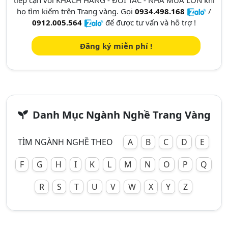
tiếp cận với KHÁCH HÀNG - ĐỐI TÁC - NHÀ MUA LỚN khi
họ tìm kiếm trên Trang vàng. Gọi
0934.498.168
/
0912.005.564
để được tư vấn và hỗ trợ !
Đăng ký miễn phí !
Danh Mục Ngành Nghề Trang Vàng
TÌM NGÀNH NGHỀ THEO
A
B
C
D
E
F
G
H
I
K
L
M
N
O
P
Q
R
S
T
U
V
W
X
Y
Z