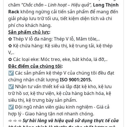
châm
“Chắc chắn – Linh hoạt – Hiệu quả”,
Long Thịnh
Rack
không ngừng cải tiến sản phẩm để mang đến
giải pháp lưu trữ tối ưu, tiết kiệm diện tích và chi
phí cho khách hàng.
Sản phẩm chủ lực
:
✿ Thép V lỗ đa năng: Thép V lỗ, Mâm tôle,..
✿ Kệ chứa hàng: Kệ siêu thị, kệ trung tải, kệ thép
V,..
✿ Các loại eke: Móc treo, eke, bát khóa, lá đỡ,..
Đặc điểm của chúng tôi
:
☑ Các sản phẩm kệ thép V của chúng tôi đều đạt
chứng nhận chất lượng
ISO 9001:2015.
☑ Nhận tư vấn thiết kế và lắp đặt kệ kho, kệ lưu
trữ hồ sơ, kệ thư viện, kệ cửa hàng bách hóa, kệ
siêu thị, kệ trưng bày sản phẩm.
☑ Đội ngũ nhân viên giàu kinh nghiệm - Giá cả
hợp lý - Giao hàng tận nơi nhanh chóng.
➾ ➾ ➾
Sự hài lòng và hiệu quả sử dụng thực tế của