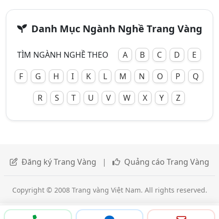
Danh Mục Ngành Nghề Trang Vàng
TÌM NGÀNH NGHỀ THEO
A
B
C
D
E
F
G
H
I
K
L
M
N
O
P
Q
R
S
T
U
V
W
X
Y
Z
Đăng ký Trang Vàng
|
Quảng cáo Trang Vàng
Copyright © 2008 Trang vàng Việt Nam. All rights reserved.