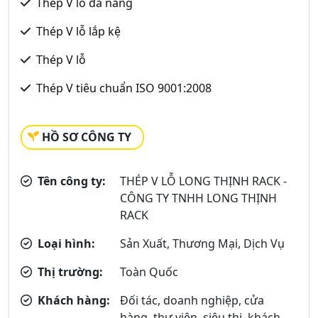
Thép V lỗ đa năng
Thép V lỗ lắp kệ
Thép V lỗ
Thép V tiêu chuẩn ISO 9001:2008
HỒ SƠ CÔNG TY
Tên công ty:
THÉP V LỖ LONG THỊNH RACK -
CÔNG TY TNHH LONG THỊNH
RACK
Loại hình:
Sản Xuất, Thương Mại, Dịch Vụ
Thị trường:
Toàn Quốc
Khách hàng:
Đối tác, doanh nghiệp, cửa
hàng, thư viện, siêu thị, khách