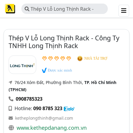
Thép V Lỗ Long Thịnh Rack -
Công Ty TNHH Long Thịnh Rack
Thép V Lỗ Long Thịnh Rack - Công Ty
TNHH Long Thịnh Rack
NHÀ TÀI TRỢ
Được xác minh
76/24 Xóm Đất, Phường Bình Thới,
TP. Hồ Chí Minh
(TPHCM)
0908785323
Hotline:
090 8785 323
ketheplongthinh@gmail.com
www.kethepdanang.com.vn