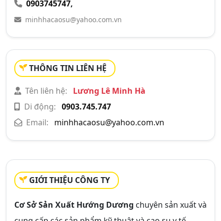
0903745747
,
minhhacaosu@yahoo.com.vn
THÔNG TIN LIÊN HỆ
Tên liên hệ:
Lương Lê Minh Hà
Di động:
0903.745.747
Email:
minhhacaosu@yahoo.com.vn
GIỚI THIỆU CÔNG TY
Cơ Sở Sản Xuất Hướng Dương
chuyên sản xuất và
cung cấp các sản phẩm kỹ thuật và cao su y tế.