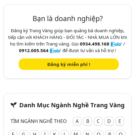
Bạn là doanh nghiệp?
Đăng ký Trang Vàng giúp bạn quảng bá doanh nghiệp,
tiếp cận với KHÁCH HÀNG - ĐỐI TÁC - NHÀ MUA LỚN khi
họ tìm kiếm trên Trang vàng. Gọi
0934.498.168
/
0912.005.564
để được tư vấn và hỗ trợ !
Đăng ký miễn phí !
Danh Mục Ngành Nghề Trang Vàng
TÌM NGÀNH NGHỀ THEO
A
B
C
D
E
F
G
H
I
K
L
M
N
O
P
Q