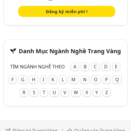
Đăng ký miễn phí !
Danh Mục Ngành Nghề Trang Vàng
TÌM NGÀNH NGHỀ THEO
A
B
C
D
E
F
G
H
I
K
L
M
N
O
P
Q
R
S
T
U
V
W
X
Y
Z
Đăng ký Trang Vàng
|
Quảng cáo Trang Vàng