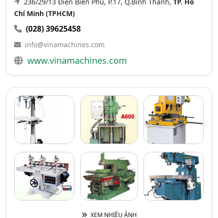
236/29/13 Điện Biên Phủ, P.17, Q.Bình Thạnh,
TP. Hồ
Chí Minh (TPHCM)
(028) 39625458
info@vinamachines.com
www.vinamachines.com
XEM NHIỀU ẢNH