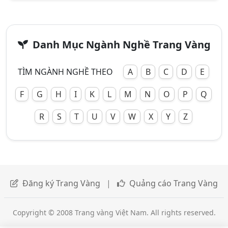
Danh Mục Ngành Nghề Trang Vàng
TÌM NGÀNH NGHỀ THEO
A
B
C
D
E
F
G
H
I
K
L
M
N
O
P
Q
R
S
T
U
V
W
X
Y
Z
Đăng ký Trang Vàng
|
Quảng cáo Trang Vàng
Copyright © 2008 Trang vàng Việt Nam. All rights reserved.