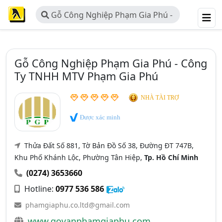
Gỗ Công Nghiệp Phạm Gia Phú -
Công Ty TNHH MTV Phạm Gia Phú
Gỗ Công Nghiệp Phạm Gia Phú - Công
Ty TNHH MTV Phạm Gia Phú
NHÀ TÀI TRỢ
Được xác minh
Thửa Đất Số 881, Tờ Bản Đồ Số 38, Đường ĐT 747B,
Khu Phố Khánh Lộc, Phường Tân Hiệp,
Tp. Hồ Chí Minh
(0274) 3653660
Hotline:
0977 536 586
phamgiaphu.co.ltd@gmail.com
www.govanphamgiaphu.com