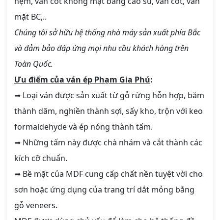
nệm, ván cốt không mặt bằng cao su, ván cốt, ván
mặt BC,..
Chúng tôi sở hữu hệ thống nhà máy sản xuất phía Bắc
và đảm bảo đáp ứng mọi nhu cầu khách hàng trên
Toàn Quốc.
Ưu điểm của ván ép Phạm Gia Phú
:
➟ Loại ván được sản xuất từ gỗ rừng hỗn hợp, băm
thành dăm, nghiền thành sợi, sấy kho, trộn với keo
formaldehyde và ép nóng thành tấm.
➟ Những tấm này được chà nhám và cắt thành các
kích cỡ chuẩn.
➟ Bề mặt của MDF cung cấp chất nền tuyệt vời cho
sơn hoặc ứng dụng của trang trí dắt mỏng bằng
gỗ veneers.