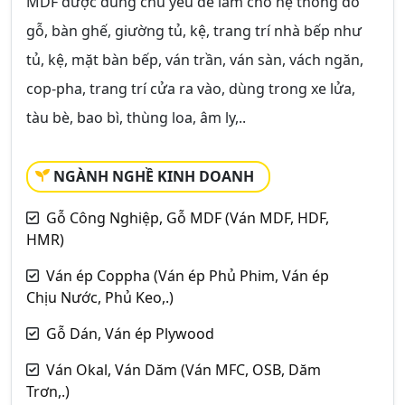
MDF được dùng chủ yếu để làm cho hệ thống đồ
gỗ, bàn ghế, giường tủ, kệ, trang trí nhà bếp như
tủ, kệ, mặt bàn bếp, ván trần, ván sàn, vách ngăn,
cop-pha, trang trí cửa ra vào, dùng trong xe lửa,
tàu bè, bao bì, thùng loa, âm ly,..
NGÀNH NGHỀ KINH DOANH
Gỗ Công Nghiệp, Gỗ MDF (Ván MDF, HDF,
HMR)
Ván ép Coppha (Ván ép Phủ Phim, Ván ép
Chịu Nước, Phủ Keo,.)
Gỗ Dán, Ván ép Plywood
Ván Okal, Ván Dăm (Ván MFC, OSB, Dăm
Trơn,.)