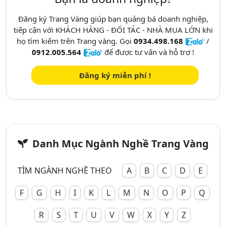
Đăng ký Trang Vàng giúp bạn quảng bá doanh nghiệp,
tiếp cận với KHÁCH HÀNG - ĐỐI TÁC - NHÀ MUA LỚN khi
họ tìm kiếm trên Trang vàng. Gọi
0934.498.168
/
0912.005.564
để được tư vấn và hỗ trợ !
Đăng ký miễn phí !
Danh Mục Ngành Nghề Trang Vàng
TÌM NGÀNH NGHỀ THEO
A
B
C
D
E
F
G
H
I
K
L
M
N
O
P
Q
R
S
T
U
V
W
X
Y
Z