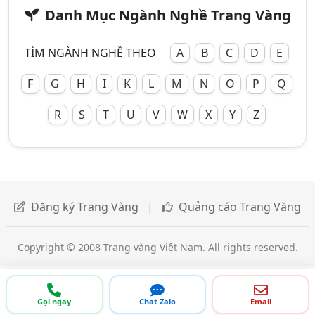
Danh Mục Ngành Nghề Trang Vàng
TÌM NGÀNH NGHỀ THEO
A
B
C
D
E
F
G
H
I
K
L
M
N
O
P
Q
R
S
T
U
V
W
X
Y
Z
Đăng ký Trang Vàng
|
Quảng cáo Trang Vàng
Copyright © 2008 Trang vàng Việt Nam. All rights reserved.
Gọi ngay
Chat Zalo
Email