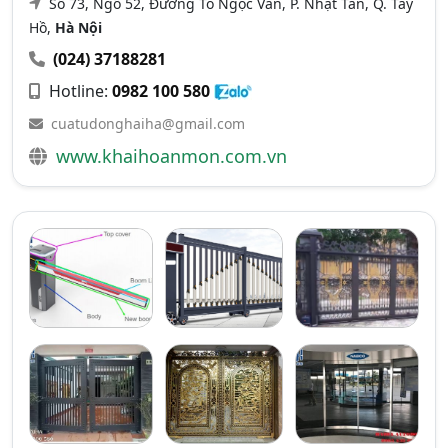
Số 73, Ngõ 52, Đường Tô Ngọc Vân, P. Nhật Tân, Q. Tây
Hồ,
Hà Nội
(024) 37188281
Hotline:
0982 100 580
cuatudonghaiha@gmail.com
www.khaihoanmon.com.vn