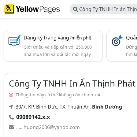
Công Ty TNHH In ấn Thịn
Dương
Đăng ký trang vàng
Quản
(miễn phí)
Giới thiệu và tiếp cận với 250.000
Đứng 
nhà mua lớn và đối tác mỗi ngày.
tìm k
Công Ty TNHH In Ấn Thịnh Phát
Thông tin này có thể không còn chính xác
30/7, KP. Bình Đức, TX. Thuận An,
Bình Dương
09089142.x.x
......huong2006@yahoo.com