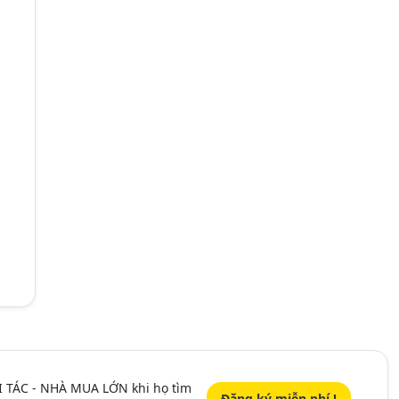
I TÁC - NHÀ MUA LỚN khi họ tìm
Đăng ký miễn phí !