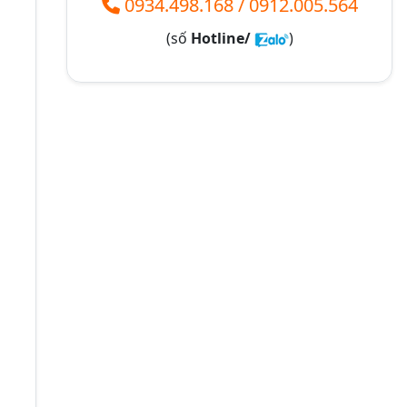
0934.498.168
/
0912.005.564
(số
Hotline/
)