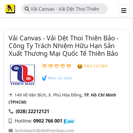
Vải Canvas - Vải Dệt Thoi Thiên
Bảo - Công Ty Trách Nhiệm Hữu
Hạn Sản Xuất Thương Mại Quốc Tế
Thiên Bảo
Vải Canvas - Vải Dệt Thoi Thiên Bảo -
Công Ty Trách Nhiệm Hữu Hạn Sản
Xuất Thương Mại Quốc Tế Thiên Bảo
NHÀ TÀI TRỢ
Được xác minh
149 Võ Văn Bích, X. Phú Hòa Đông,
TP. Hồ Chí Minh
(TPHCM)
(028) 22212121
Hotline:
0902 766 001
kinhdoanh@detthienbao.com