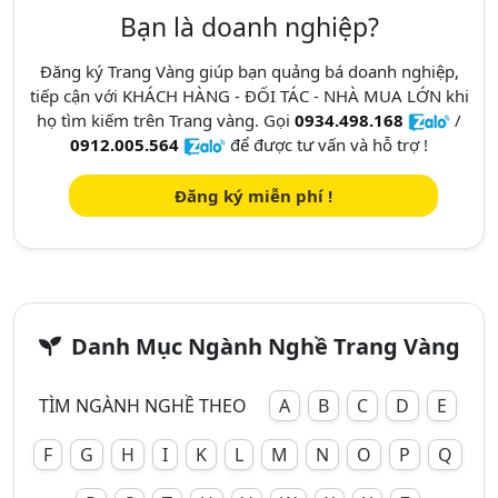
Bạn là doanh nghiệp?
Đăng ký Trang Vàng giúp bạn quảng bá doanh nghiệp,
tiếp cận với KHÁCH HÀNG - ĐỐI TÁC - NHÀ MUA LỚN khi
họ tìm kiếm trên Trang vàng. Gọi
0934.498.168
/
0912.005.564
để được tư vấn và hỗ trợ !
Đăng ký miễn phí !
Danh Mục Ngành Nghề Trang Vàng
TÌM NGÀNH NGHỀ THEO
A
B
C
D
E
F
G
H
I
K
L
M
N
O
P
Q