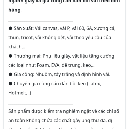
ngành giày và gia công cán dán bồi vải theo đơn
hàng
.
________________________________
● Sản xuất: Vải canvas, vải P, vải 60, 6A, xương cá,
thun, tricot, vải không dệt, vải theo yêu cầu của
khách,..
● Thương mại: Phụ liệu giày, vật liệu tăng cường
các loại như: Foam, EVA, đế trung, keo,..
● Gia công: Nhuộm, tẩy trắng và định hình vải.
● Chuyên gia công cán dán bồi keo (Latex,
Hotmelt,..)
________________________________
Sản phẩm được kiểm tra nghiêm ngặt về các chỉ số
an toàn không chứa các chất gây ung thư da, dị