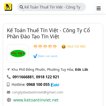
Kế Toán Thuế Tín Việt - Công Ty
Cổ Phần Đào Tạo Tín Việt
Kế Toán Thuế Tín Việt - Công Ty Cổ
Phần Đào Tạo Tín Việt
NHÀ TÀI TRỢ
Được xác minh
Khu Phố Đông Phước, Phường Tuy Hòa,
Đắk Lắk
0911666881
,
0918 122 921
Hotline:
0968 100 055
congtydaotaotinviet@gmail.com
www.ketoantinviet.net