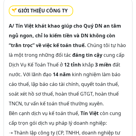
GIỚI THIỆU CÔNG TY
A/ Tín Việt khát khao giúp cho Quý DN
an tâm
ngủ ngon,
chỉ lo
kiếm tiền và DN không còn
“trằn trọc”
về việc kế toán thuế.
Chúng tôi tự hào
là một trong những đối tác
đáng tin cậy
cung cấp
Dịch Vụ Kế Toán Thuế ở
12 tỉnh
khắp
3 miền
đất
nước. Với lãnh đạo
14 năm
kinh nghiệm làm báo
cáo thuế, lập báo cáo tài chính, quyết toán thuế,
soát xét hồ sơ thuế, hoàn thuế GTGT, hoàn thuế
TNCN, tư vấn kế toán thuế thường xuyên.
Bên cạnh dịch vụ kế toán thuế,
Tín Việt
còn cung
cấp trọn gói dịch vụ pháp lý doanh nghiệp:
➝ Thành lập công ty (CP, TNHH, doanh nghiệp tư