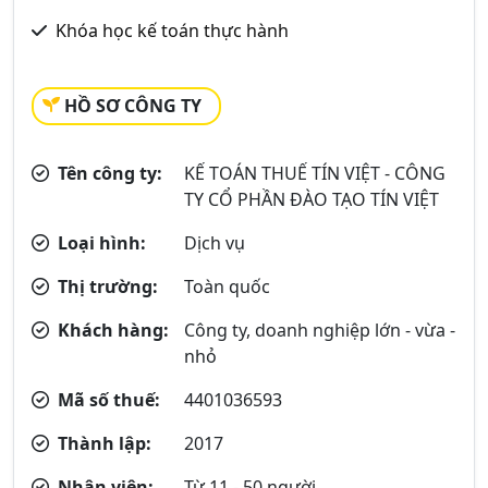
Khóa học kế toán thực hành
HỒ SƠ CÔNG TY
Tên công ty:
KẾ TOÁN THUẾ TÍN VIỆT - CÔNG
TY CỔ PHẦN ĐÀO TẠO TÍN VIỆT
Loại hình:
Dịch vụ
Thị trường:
Toàn quốc
Khách hàng:
Công ty, doanh nghiệp lớn - vừa -
nhỏ
Mã số thuế:
4401036593
Thành lập:
2017
Nhân viên:
Từ 11 - 50 người