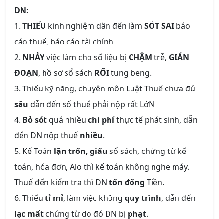
DN:
1.
THIẾU
kinh nghiệm dẫn đến làm
SÓT SAI
báo
cáo thuế, báo cáo tài chính
2.
NHẢY
việc làm cho số liệu bị
CHẬM
trễ,
GIÁN
ĐOẠN
, hồ sơ sổ sách
RỐI
tung beng.
3. Thiếu kỹ năng, chuyên môn Luật Thuế chưa đủ
sâu
dẫn đến số thuế phải nộp rất LớN
4.
Bỏ sót
quá nhiều
chi phí
thực tế phát sinh, dẫn
đến DN nộp thuế
nhiều
.
5. Kế Toán
lặn trốn, giấu
sổ sách, chứng từ kế
toán, hóa đơn, Alo thì kế toán không nghe máy.
Thuế đến kiểm tra thì DN
tốn đống
Tiền.
6. Thiếu
tỉ mỉ
, làm việc không
quy trình
, dẫn đến
lạc mất
chứng từ do đó DN bị
phạt
.