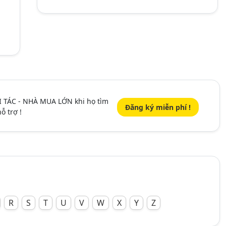
I TÁC - NHÀ MUA LỚN khi họ tìm
Đăng ký miễn phí !
ỗ trợ !
R
S
T
U
V
W
X
Y
Z