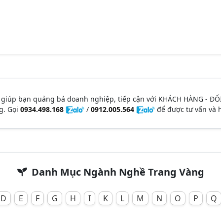
 giúp bạn quảng bá doanh nghiệp, tiếp cận với KHÁCH HÀNG - ĐỐ
g. Gọi
0934.498.168
/
0912.005.564
để được tư vấn và h
Danh Mục Ngành Nghề Trang Vàng
D
E
F
G
H
I
K
L
M
N
O
P
Q