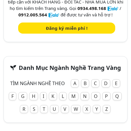
tiếp cận với KHÁCH HÀNG - ĐỐI TÁC - NHÀ MUA LỚN khi
họ tìm kiếm trên Trang vàng. Gọi
0934.498.168
/
0912.005.564
để được tư vấn và hỗ trợ !
Đăng ký miễn phí !
Danh Mục Ngành Nghề Trang Vàng
TÌM NGÀNH NGHỀ THEO
A
B
C
D
E
F
G
H
I
K
L
M
N
O
P
Q
R
S
T
U
V
W
X
Y
Z