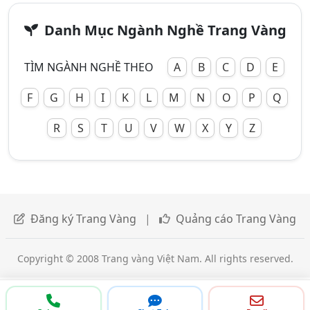
Danh Mục Ngành Nghề Trang Vàng
TÌM NGÀNH NGHỀ THEO
A
B
C
D
E
F
G
H
I
K
L
M
N
O
P
Q
R
S
T
U
V
W
X
Y
Z
Đăng ký Trang Vàng
|
Quảng cáo Trang Vàng
Copyright © 2008 Trang vàng Việt Nam. All rights reserved.