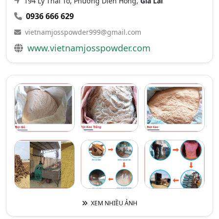
194 Lý Thái Tổ, Phường Diên Hồng,
Gia Lai
0936 666 629
vietnamjosspowder999@gmail.com
www.vietnamjosspowder.com
XEM NHIỀU ẢNH