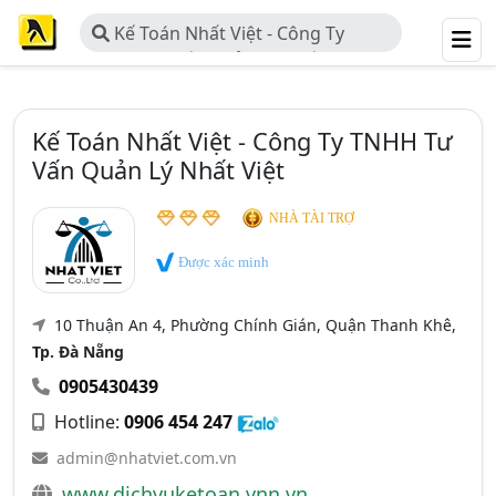
Kế Toán Nhất Việt - Công Ty
TNHH Tư Vấn Quản Lý Nhất Việt
Kế Toán Nhất Việt - Công Ty TNHH Tư
Vấn Quản Lý Nhất Việt
NHÀ TÀI TRỢ
Được xác minh
10 Thuận An 4, Phường Chính Gián, Quận Thanh Khê,
Tp. Đà Nẵng
0905430439
Hotline:
0906 454 247
admin@nhatviet.com.vn
www.dichvuketoan.vnn.vn