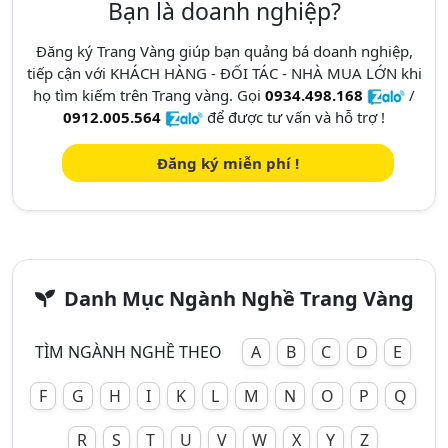
Bạn là doanh nghiệp?
Đăng ký Trang Vàng giúp bạn quảng bá doanh nghiệp,
tiếp cận với KHÁCH HÀNG - ĐỐI TÁC - NHÀ MUA LỚN khi
họ tìm kiếm trên Trang vàng. Gọi
0934.498.168
/
0912.005.564
để được tư vấn và hỗ trợ !
Đăng ký miễn phí !
Danh Mục Ngành Nghề Trang Vàng
TÌM NGÀNH NGHỀ THEO
A
B
C
D
E
F
G
H
I
K
L
M
N
O
P
Q
R
S
T
U
V
W
X
Y
Z