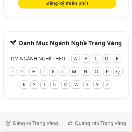
Đăng ký miễn phí !
Danh Mục Ngành Nghề Trang Vàng
TÌM NGÀNH NGHỀ THEO
A
B
C
D
E
F
G
H
I
K
L
M
N
O
P
Q
R
S
T
U
V
W
X
Y
Z
Đăng ký Trang Vàng
|
Quảng cáo Trang Vàng