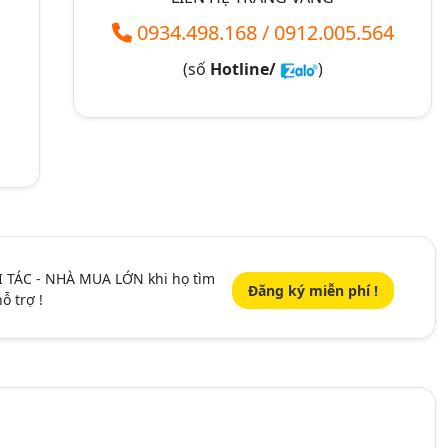
0934.498.168
/
0912.005.564
(số
Hotline/
)
I TÁC - NHÀ MUA LỚN khi họ tìm
Đăng ký miễn phí !
ỗ trợ !