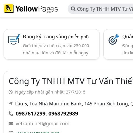
Công Ty TNHH MTV Tư Vấ
Thuật Sài Gòn
Đăng ký trang vàng
Quản
(miễn phí)
Giới thiệu và tiếp cận với 250.000
Đứng 
nhà mua lớn và đối tác mỗi ngày.
tìm k
Công Ty TNHH MTV Tư Vấn Thiết
Ngày cập nhật gần nhất: 27/7/2015
Lầu 5, Tòa Nhà Maritime Bank, 145 Phan Xích Long,
0987617299
,
0968792989
vetranh.net@gmail.com