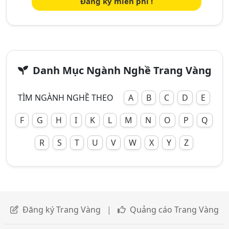
Đăng ký miễn phí !
Danh Mục Ngành Nghề Trang Vàng
TÌM NGÀNH NGHỀ THEO
A
B
C
D
E
F
G
H
I
K
L
M
N
O
P
Q
R
S
T
U
V
W
X
Y
Z
Đăng ký Trang Vàng
|
Quảng cáo Trang Vàng