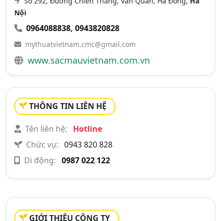
Số 292, Đường Chiến Thắng, Văn Quán, Hà Đông,
Hà
Nội
0964088838
,
0943820828
mythuatvietnam.cmc@gmail.com
www.sacmauvietnam.com.vn
THÔNG TIN LIÊN HỆ
Tên liên hệ:
Hotline
Chức vụ:
0943 820 828
Di động:
0987 022 122
GIỚI THIỆU CÔNG TY