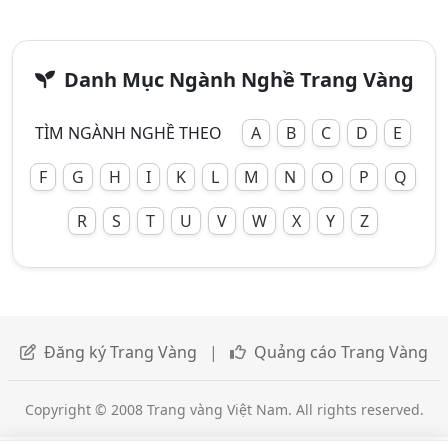
Danh Mục Ngành Nghề Trang Vàng
TÌM NGÀNH NGHỀ THEO
A
B
C
D
E
F
G
H
I
K
L
M
N
O
P
Q
R
S
T
U
V
W
X
Y
Z
Đăng ký Trang Vàng
|
Quảng cáo Trang Vàng
Copyright © 2008 Trang vàng Việt Nam. All rights reserved.