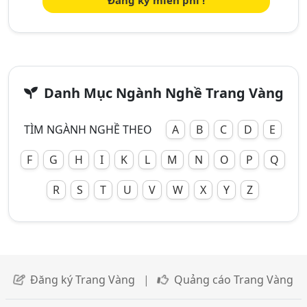
Đăng ký miễn phí !
Danh Mục Ngành Nghề Trang Vàng
TÌM NGÀNH NGHỀ THEO
A
B
C
D
E
F
G
H
I
K
L
M
N
O
P
Q
R
S
T
U
V
W
X
Y
Z
Đăng ký Trang Vàng
|
Quảng cáo Trang Vàng