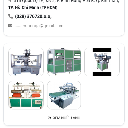
516 Quốc Lộ 1A, KP. 5, P. Bình Hưng Hòa B, Q. Bình Tân,
TP. Hồ Chí Minh (TPHCM)
(028) 376720.x.x,
......en.honga@gmail.com
XEM NHIỀU ẢNH