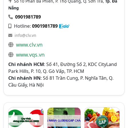
Số 10 Phan Bá Phiến, P. Thọ Quang, Q. Sơn Trà,
Tp. Đà
Nẵng
0901981789
Hotline:
0901981789
info@clv.vn
www.clv.vn
www.vqs.vn
Chi nhánh HCM
: Số 41, Đường Số 2, KDC CityLand
Park Hills, P. 10, Q. Gò Vấp, TP. HCM
Chi nhánh HN
: Số 81 Trần Cung, P. Nghĩa Tân, Q.
Cầu Giấy, Hà Nội