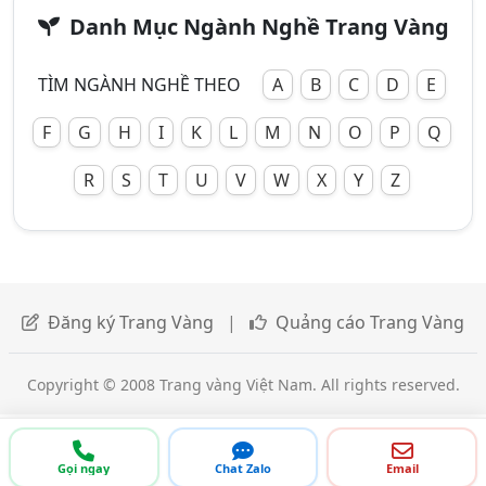
Danh Mục Ngành Nghề Trang Vàng
TÌM NGÀNH NGHỀ THEO
A
B
C
D
E
F
G
H
I
K
L
M
N
O
P
Q
R
S
T
U
V
W
X
Y
Z
Đăng ký Trang Vàng
|
Quảng cáo Trang Vàng
Copyright © 2008 Trang vàng Việt Nam. All rights reserved.
Gọi ngay
Chat Zalo
Email