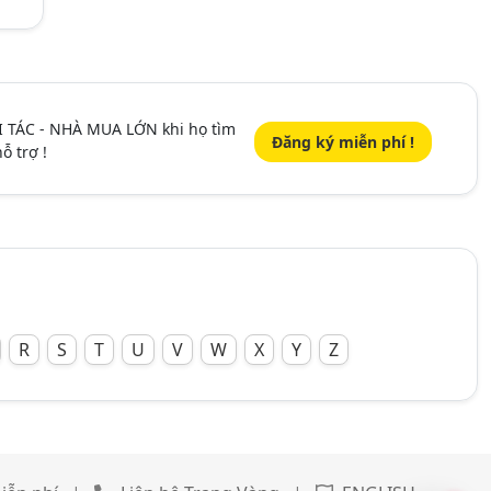
I TÁC - NHÀ MUA LỚN khi họ tìm
Đăng ký miễn phí !
ỗ trợ !
R
S
T
U
V
W
X
Y
Z