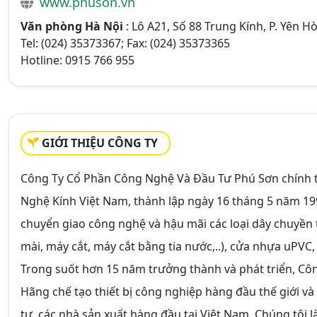
www.phuson.vn
Văn phòng Hà Nội
: Lô A21, Số 88 Trung Kính, P. Yên H
Tel: (024) 35373367; Fax: (024) 35373365
Hotline: 0915 766 955
GIỚI THIỆU CÔNG TY
Công Ty Cổ Phần Công Nghệ Và Đầu Tư Phú Sơn chính t
Nghệ Kính Việt Nam, thành lập ngày 16 tháng 5 năm 199
chuyển giao công nghệ và hậu mãi các loại dây chuyền t
mài, máy cắt, máy cắt bằng tia nước,..), cửa nhựa uP
Trong suốt hơn 15 năm trưởng thành và phát triển, Công
Hãng chế tạo thiết bị công nghiệp hàng đầu thế giới và 
tư, các nhà sản xuất hàng đầu tại Việt Nam. Chúng tôi l