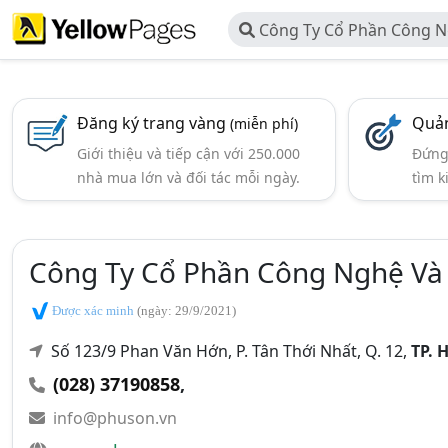
Công Ty Cổ Phần Công N
Phú Sơn
Đăng ký trang vàng
Quản
(miễn phí)
Giới thiệu và tiếp cận với 250.000
Đứng 
nhà mua lớn và đối tác mỗi ngày.
tìm k
Công Ty Cổ Phần Công Nghệ Và
Được xác minh
(ngày: 29/9/2021)
Số 123/9 Phan Văn Hớn, P. Tân Thới Nhất, Q. 12,
TP. 
(028) 37190858
,
info@phuson.vn