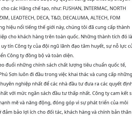
am cho các Hãng chế tạo, như: FUSHAN, INTERMAC, NORTH
ZXM, LEADTECH, DECA, T&D, DECALUMA, ALTECH, FOM
iệu nổi tiếng thế giới này, chúng tôi đã cung cấp thành
ệp cho khách hàng trên toàn quốc. Những thành tích đó l
 uy tín Công ty của đội ngũ lãnh đạo tâm huyết, sự nỗ lực c
iển Công ty đồng bộ và toàn diện.
heo đuổi những chính sách chất lượng tiêu chuẩn quốc tế,
Phú Sơn luôn đi đầu trong việc khai thác và cung cấp nhữn
n chuyên nghiệp nhất để các nhà đầu tư đưa ra các quyết địn
 nhất với mức ngân sách đầu tư thấp nhất. Công ty cam kết 
nh mẽ và năng động, đóng góp vì sự phát triển của môi
ở đảm bảo lợi ích cho đối tác, khách hàng và chính bản thân