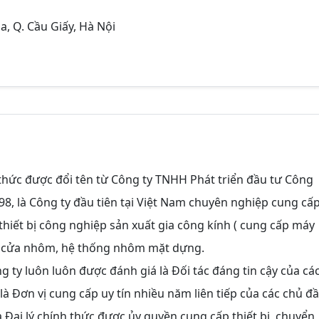
òa, Q. Cầu Giấy, Hà Nội
hức được đổi tên từ Công ty TNHH Phát triển đầu tư Công
8, là Công ty đầu tiên tại Việt Nam chuyên nghiệp cung cấp
hiết bị công nghiệp sản xuất gia công kính ( cung cấp máy
VC, cửa nhôm, hệ thống nhôm mặt dựng.
 ty luôn luôn được đánh giá là Đối tác đáng tin cậy của cá
là Đơn vị cung cấp uy tín nhiều năm liên tiếp của các chủ đ
à Đại lý chính thức được ủy quyền cung cấp thiết bị, chuyển