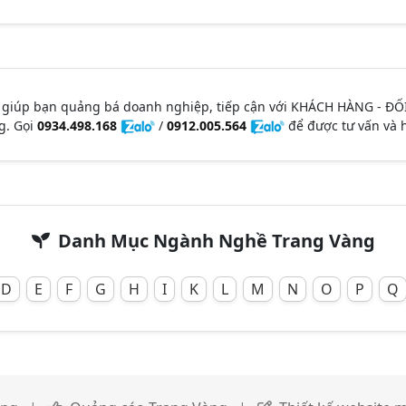
 giúp bạn quảng bá doanh nghiệp, tiếp cận với KHÁCH HÀNG - ĐỐ
g. Gọi
0934.498.168
/
0912.005.564
để được tư vấn và h
Danh Mục Ngành Nghề Trang Vàng
D
E
F
G
H
I
K
L
M
N
O
P
Q