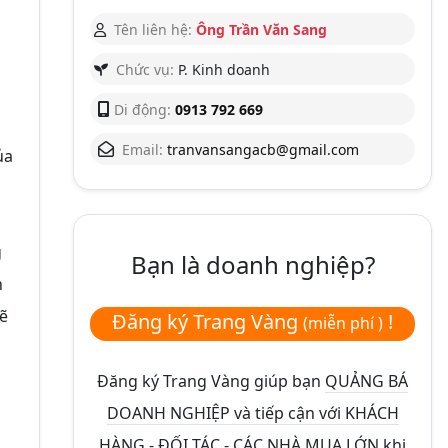
Tên liên hệ:
Ông Trần Văn Sang
Chức vụ:
P. Kinh doanh
Di động:
0913 792 669
à
Email:
tranvansangacb@gmail.com
ủa
g
Bạn là doanh nghiệp?
h
sẽ
Đăng ký Trang Vàng
!
(miễn phí )
Đăng ký Trang Vàng giúp bạn
QUẢNG BÁ
DOANH NGHIỆP và tiếp cận với KHÁCH
HÀNG - ĐỐI TÁC - CÁC NHÀ MUA LỚN
khi