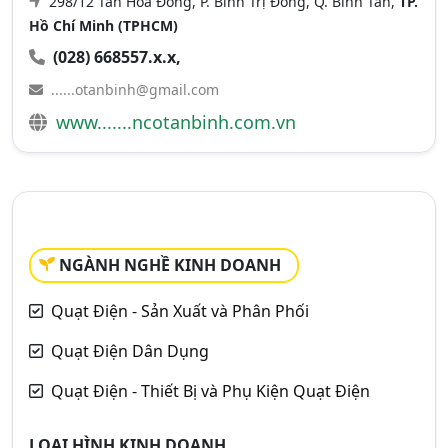
298/12 Tân Hòa Đông, P. Bình Trị Đông, Q. Bình Tân,
TP.
Hồ Chí Minh (TPHCM)
(028) 668557.x.x,
......otanbinh@gmail.com
www.......ncotanbinh.com.vn
NGÀNH NGHỀ KINH DOANH
Quạt Điện - Sản Xuất và Phân Phối
Quạt Điện Dân Dụng
Quạt Điện - Thiết Bị và Phụ Kiện Quạt Điện
LOẠI HÌNH KINH DOANH