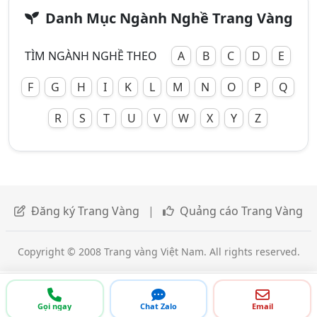
Danh Mục Ngành Nghề Trang Vàng
TÌM NGÀNH NGHỀ THEO
A
B
C
D
E
F
G
H
I
K
L
M
N
O
P
Q
R
S
T
U
V
W
X
Y
Z
Đăng ký Trang Vàng
|
Quảng cáo Trang Vàng
Copyright © 2008 Trang vàng Việt Nam. All rights reserved.
Gọi ngay
Chat Zalo
Email