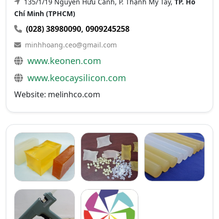
135/1/19 Nguyễn Hữu Cảnh, P. Thạnh Mỹ Tây,
TP. Hồ
Chí Minh (TPHCM)
(028) 38980090
,
0909245258
minhhoang.ceo@gmail.com
www.keonen.com
www.keocaysilicon.com
Website: melinhco.com