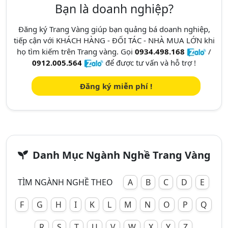
Bạn là doanh nghiệp?
Đăng ký Trang Vàng giúp bạn quảng bá doanh nghiệp,
tiếp cận với KHÁCH HÀNG - ĐỐI TÁC - NHÀ MUA LỚN khi
họ tìm kiếm trên Trang vàng. Gọi
0934.498.168
/
0912.005.564
để được tư vấn và hỗ trợ !
Đăng ký miễn phí !
Danh Mục Ngành Nghề Trang Vàng
TÌM NGÀNH NGHỀ THEO
A
B
C
D
E
F
G
H
I
K
L
M
N
O
P
Q
R
S
T
U
V
W
X
Y
Z