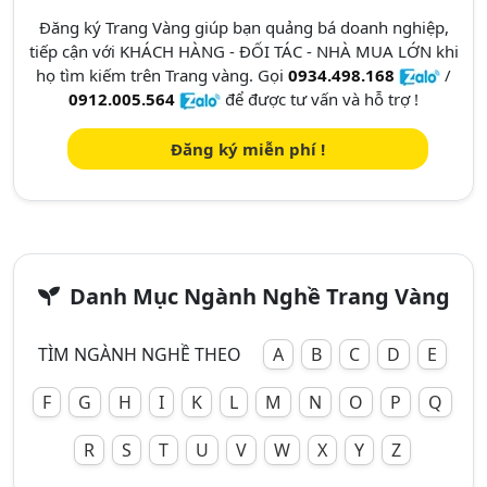
Đăng ký Trang Vàng giúp bạn quảng bá doanh nghiệp,
tiếp cận với KHÁCH HÀNG - ĐỐI TÁC - NHÀ MUA LỚN khi
họ tìm kiếm trên Trang vàng. Gọi
0934.498.168
/
0912.005.564
để được tư vấn và hỗ trợ !
Đăng ký miễn phí !
Danh Mục Ngành Nghề Trang Vàng
TÌM NGÀNH NGHỀ THEO
A
B
C
D
E
F
G
H
I
K
L
M
N
O
P
Q
R
S
T
U
V
W
X
Y
Z