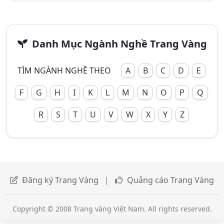
Danh Mục Ngành Nghề Trang Vàng
TÌM NGÀNH NGHỀ THEO
A
B
C
D
E
F
G
H
I
K
L
M
N
O
P
Q
R
S
T
U
V
W
X
Y
Z
Đăng ký Trang Vàng
|
Quảng cáo Trang Vàng
Copyright © 2008 Trang vàng Việt Nam. All rights reserved.