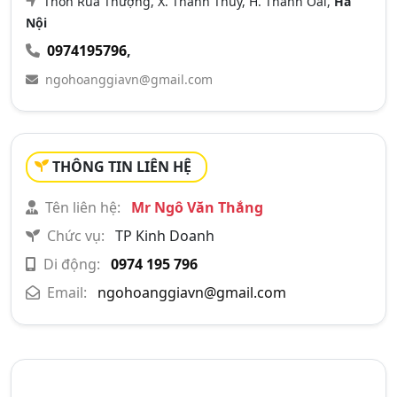
Thôn Rùa Thượng, X. Thanh Thùy, H. Thanh Oai,
Hà
Nội
0974195796
,
ngohoanggiavn@gmail.com
THÔNG TIN LIÊN HỆ
Tên liên hệ:
Mr Ngô Văn Thắng
Chức vụ:
TP Kinh Doanh
Di động:
0974 195 796
Email:
ngohoanggiavn@gmail.com