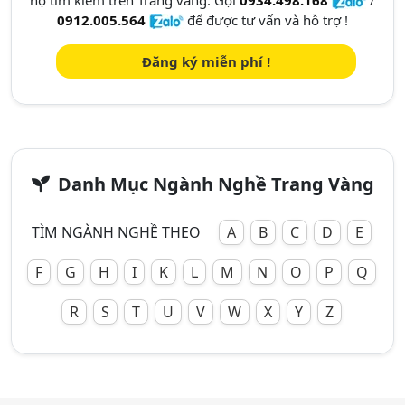
họ tìm kiếm trên Trang vàng. Gọi
0934.498.168
/
0912.005.564
để được tư vấn và hỗ trợ !
Đăng ký miễn phí !
Danh Mục Ngành Nghề Trang Vàng
TÌM NGÀNH NGHỀ THEO
A
B
C
D
E
F
G
H
I
K
L
M
N
O
P
Q
R
S
T
U
V
W
X
Y
Z