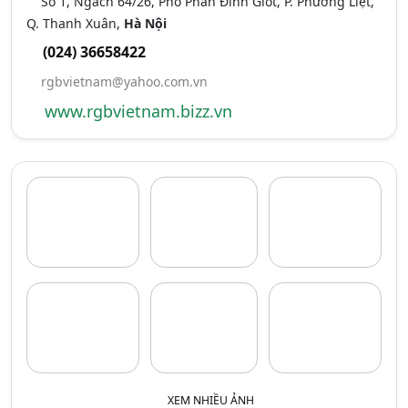
Số 1, Ngách 64/26, Phố Phan Đình Giót, P. Phương Liệt,
Q. Thanh Xuân,
Hà Nội
(024) 36658422
rgbvietnam@yahoo.com.vn
www.rgbvietnam.bizz.vn
Gọi ngay
Chat Zalo
Email
XEM NHIỀU ẢNH