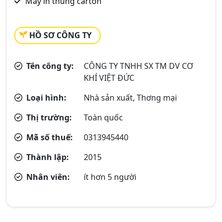
Máy in thùng carton
HỒ SƠ CÔNG TY
Tên công ty:
CÔNG TY TNHH SX TM DV CƠ
KHÍ VIỆT ĐỨC
Loại hình:
Nhà sản xuất, Thơng mại
Thị trường:
Toàn quốc
Mã số thuế:
0313945440
Thành lập:
2015
Nhân viên:
ít hơn 5 người