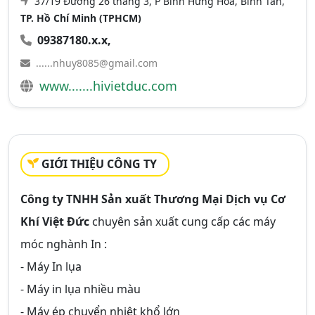
37/19 Đường 26 tháng 3, P Bình Hưng Hoà, Bình Tân,
TP. Hồ Chí Minh (TPHCM)
09387180.x.x,
......nhuy8085@gmail.com
www.......hivietduc.com
GIỚI THIỆU CÔNG TY
Công ty TNHH Sản xuất Thương Mại Dịch vụ Cơ
Khí Việt Đức
chuyên sản xuất cung cấp các máy
móc nghành In :
- Máy In lụa
- Máy in lụa nhiều màu
- Máy ép chuyển nhiệt khổ lớn