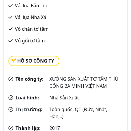
Vải lụa Bảo Lộc
Vải lụa Nha Xá
Vỏ chăn tơ tằm
Vỏ gối tơ tằm
HỒ SƠ CÔNG TY
Tên công ty:
XƯỞNG SẢN XUẤT TƠ TẰM THỦ
CÔNG BÁ MINH VIỆT NAM
Loại hình:
Nhà Sản Xuất
Thị trường:
Toàn quốc, QT (Đức, Nhật,
Hàn,..)
Thành lập:
2017