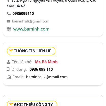
Số 2, Ngõ 10 Nguyễn Văn Huyên, P. Quan Hoa, Q. Cầu
Giấy,
Hà Nội
0936099110
baminhsilk@gmail.com
www.baminh.com
THÔNG TIN LIÊN HỆ
Tên liên hệ:
Mr. Bá Minh
Di động:
0936 099 110
Email:
baminhsilk@gmail.com
GIỚI THIỆU CÔNG TY