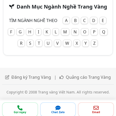
Danh Mục Ngành Nghề Trang Vàng
TÌM NGÀNH NGHỀ THEO
A
B
C
D
E
F
G
H
I
K
L
M
N
O
P
Q
R
S
T
U
V
W
X
Y
Z
Đăng ký Trang Vàng
|
Quảng cáo Trang Vàng
Copyright © 2008 Trang vàng Việt Nam. All rights reserved.
Gọi ngay
Chat Zalo
Email