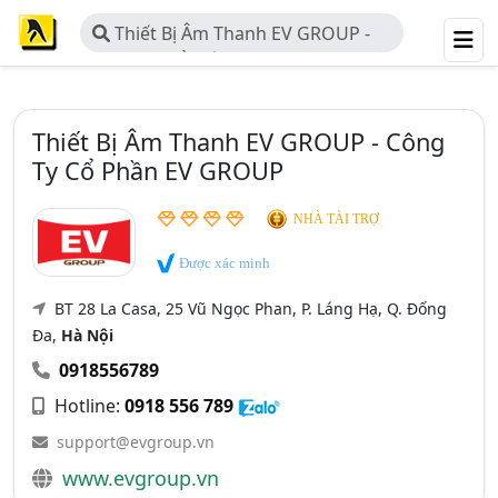
Thiết Bị Âm Thanh EV GROUP -
Công Ty Cổ Phần EV GROUP
Thiết Bị Âm Thanh EV GROUP - Công
Ty Cổ Phần EV GROUP
NHÀ TÀI TRỢ
Được xác minh
BT 28 La Casa, 25 Vũ Ngọc Phan, P. Láng Hạ, Q. Đống
Đa,
Hà Nội
0918556789
Hotline:
0918 556 789
support@evgroup.vn
www.evgroup.vn