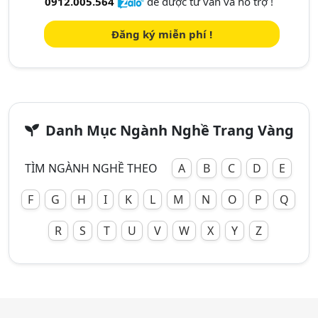
0912.005.564
để được tư vấn và hỗ trợ !
Đăng ký miễn phí !
Danh Mục Ngành Nghề Trang Vàng
TÌM NGÀNH NGHỀ THEO
A
B
C
D
E
F
G
H
I
K
L
M
N
O
P
Q
R
S
T
U
V
W
X
Y
Z