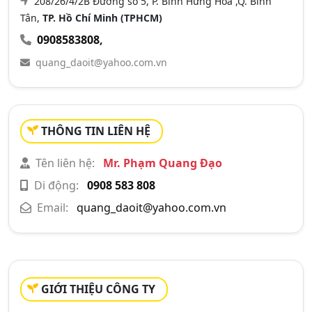
208/26/4/2B Đường số 5, P. Bình Hưng Hòa ,Q. Bình
Tân,
TP. Hồ Chí Minh (TPHCM)
0908583808
,
quang_daoit@yahoo.com.vn
THÔNG TIN LIÊN HỆ
Tên liên hệ:
Mr. Phạm Quang Đạo
Di động:
0908 583 808
Email:
quang_daoit@yahoo.com.vn
GIỚI THIỆU CÔNG TY