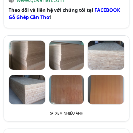
www.govanan.com
Theo dõi và liên hệ với chúng tôi tại
FACEBOOK
Gỗ Ghép Cần Thơ
!
XEM NHIỀU ẢNH