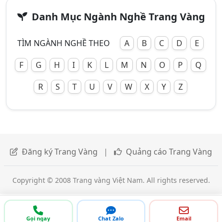
Danh Mục Ngành Nghề Trang Vàng
TÌM NGÀNH NGHỀ THEO
A
B
C
D
E
F
G
H
I
K
L
M
N
O
P
Q
R
S
T
U
V
W
X
Y
Z
Đăng ký Trang Vàng
|
Quảng cáo Trang Vàng
Copyright © 2008 Trang vàng Việt Nam. All rights reserved.
Gọi ngay
Chat Zalo
Email