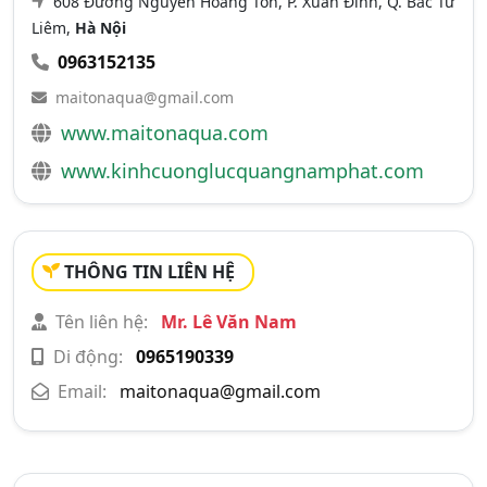
608 Đường Nguyễn Hoàng Tôn, P. Xuân Đỉnh, Q. Bắc Từ
Liêm,
Hà Nội
0963152135
maitonaqua@gmail.com
www.maitonaqua.com
www.kinhcuonglucquangnamphat.com
THÔNG TIN LIÊN HỆ
Tên liên hệ:
Mr. Lê Văn Nam
Di động:
0965190339
Email:
maitonaqua@gmail.com