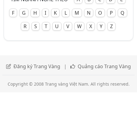
F
G
H
I
K
L
M
N
O
P
Q
R
S
T
U
V
W
X
Y
Z
Đăng ký Trang Vàng
|
Quảng cáo Trang Vàng
Copyright © 2008 Trang vàng Việt Nam. All rights reserved.