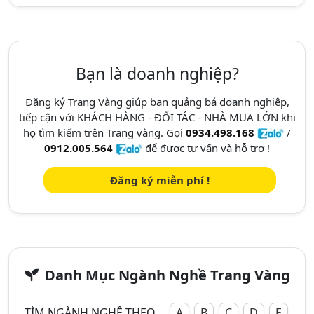
Bạn là doanh nghiệp?
Đăng ký Trang Vàng giúp bạn quảng bá doanh nghiệp,
tiếp cận với KHÁCH HÀNG - ĐỐI TÁC - NHÀ MUA LỚN khi
họ tìm kiếm trên Trang vàng. Gọi
0934.498.168
/
0912.005.564
để được tư vấn và hỗ trợ !
Đăng ký miễn phí !
Danh Mục Ngành Nghề Trang Vàng
TÌM NGÀNH NGHỀ THEO
A
B
C
D
E