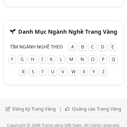
Danh Mục Ngành Nghề Trang Vàng
TÌM NGÀNH NGHỀ THEO
A
B
C
D
E
F
G
H
I
K
L
M
N
O
P
Q
R
S
T
U
V
W
X
Y
Z
Đăng ký Trang Vàng
|
Quảng cáo Trang Vàng
Copyright © 2008 Trang vàng Việt Nam. All rights reserved.