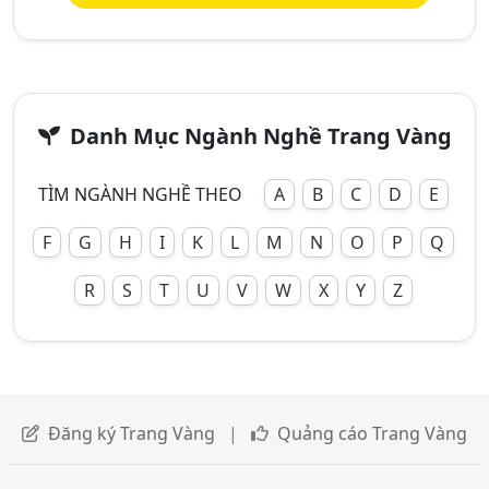
Danh Mục Ngành Nghề Trang Vàng
TÌM NGÀNH NGHỀ THEO
A
B
C
D
E
F
G
H
I
K
L
M
N
O
P
Q
R
S
T
U
V
W
X
Y
Z
Đăng ký Trang Vàng
|
Quảng cáo Trang Vàng