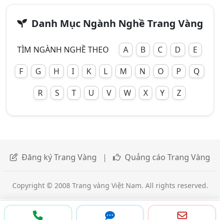
Danh Mục Ngành Nghề Trang Vàng
TÌM NGÀNH NGHỀ THEO
A
B
C
D
E
F
G
H
I
K
L
M
N
O
P
Q
R
S
T
U
V
W
X
Y
Z
Đăng ký Trang Vàng
|
Quảng cáo Trang Vàng
Copyright © 2008 Trang vàng Việt Nam. All rights reserved.